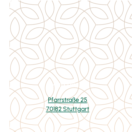
Adresse
Pfarrstraße 25
70182 Stuttgart