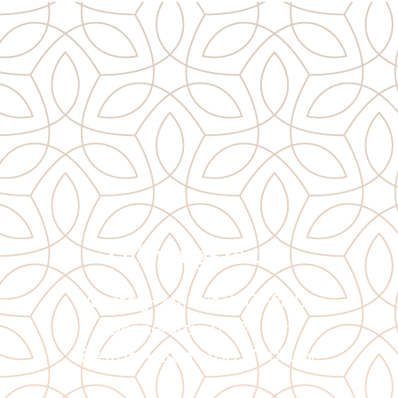
Öffnungszeiten
Dienstag–Mittwoch 17–23 Uhr
Donnerstag 17–24 Uhr
Freitag + Samstag 17–01 Uhr