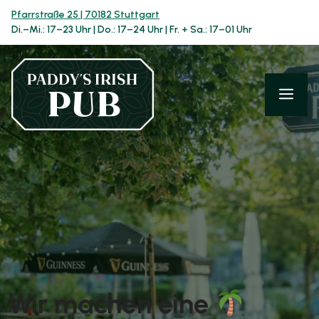
Zum
Pfarrstraße 25 | 70182 Stuttgart
Inhalt
Di.–Mi.: 17–23 Uhr | Do.: 17–24 Uhr | Fr. + Sa.: 17–01 Uhr
springen
Me
Wir machen eine