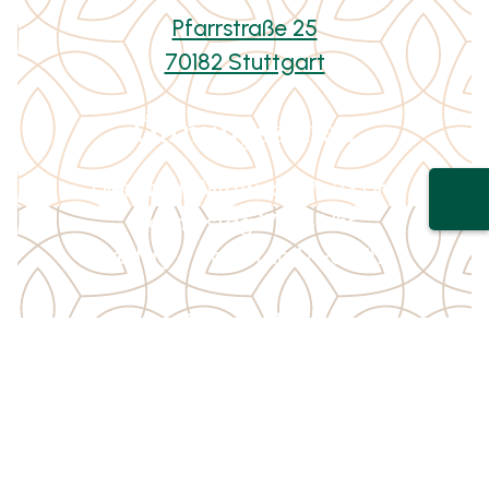
Pfarrstraße 25
70182 Stuttgart
Öffnungszeiten
Dienstag–Mittwoch 17–23 Uhr
Donnerstag 17–24 Uhr
Freitag + Samstag 17–01 Uhr
Kontakt
0176-21882256
ilona_wulz62@yahoo.de
Folge uns auf
Facebook
&
Instagram