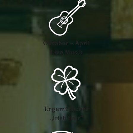
Oktober – April
Live Musik
Urgemütlicher
„irish flair“